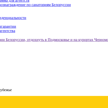
амма для агентств
ознаграждение по санаториям Белоруссии
иденциальности
нгарантии
агентства
рубежье