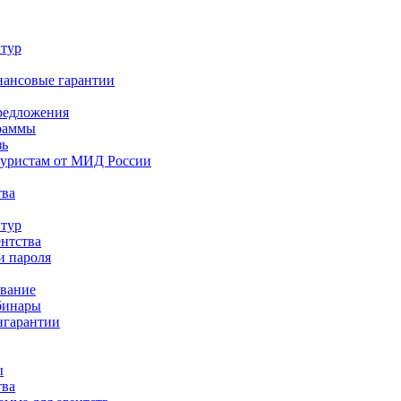
 тур
нансовые гарантии
редложения
раммы
зь
туристам от МИД России
тва
 тур
ентства
и пароля
ование
бинары
нгарантии
ы
тва