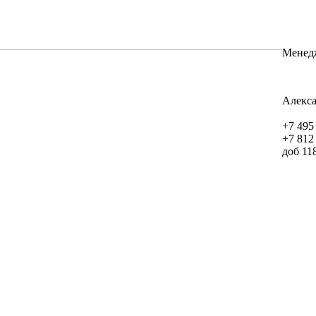
Менед
Алекс
+7 495
+7 812
доб 11