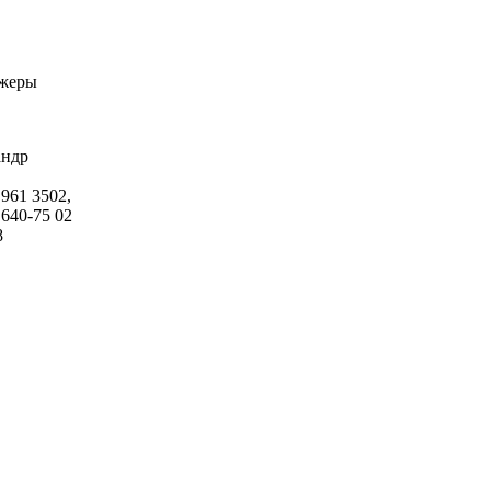
жеры
андр
 961 3502,
 640-75 02
8