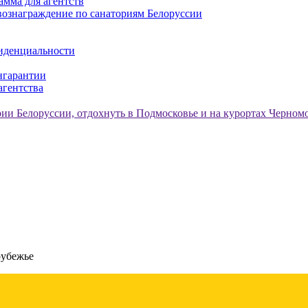
амма для агентств
ознаграждение по санаториям Белоруссии
иденциальности
нгарантии
агентства
рубежье