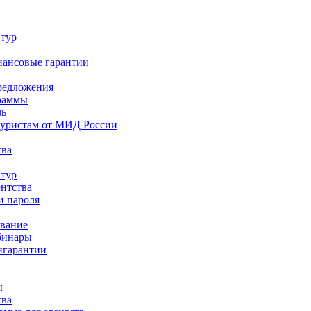
 тур
нансовые гарантии
редложения
раммы
зь
туристам от МИД России
тва
 тур
ентства
и пароля
ование
бинары
нгарантии
ы
тва