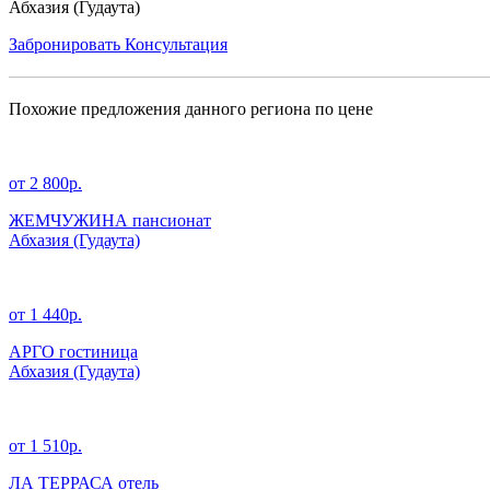
Абхазия (Гудаута)
Забронировать
Консультация
Похожие предложения данного региона по цене
от 2 800р.
ЖЕМЧУЖИНА пансионат
Абхазия
(Гудаута)
от 1 440р.
АРГО гостиница
Абхазия
(Гудаута)
от 1 510р.
ЛА ТЕРРАСА отель