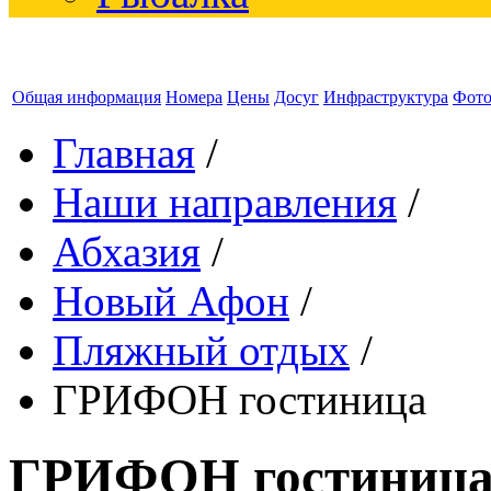
Общая информация
Номера
Цены
Досуг
Инфраструктура
Фот
Главная
/
Наши направления
/
Абхазия
/
Новый Афон
/
Пляжный отдых
/
ГРИФОН гостиница
ГРИФОН гостиниц