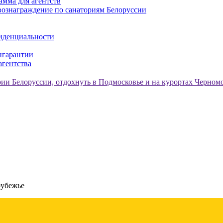
амма для агентств
ознаграждение по санаториям Белоруссии
иденциальности
нгарантии
агентства
рубежье