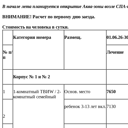
В начале лета планируется открытие Аква-зоны возле СПА-к
ВНИМАНИЕ! Расчет по первому дню заезда.
Стоимость на человека в сутки.
Категория номера
Размещ.
01.06.26-3
№ п/
Лечение
п
Корпус № 1 и № 2
1
1-комнатный ТВИW / 2-
Основ. место
7650
комнатный семейный
ребенок 3-13 лет вкл.
7130
2