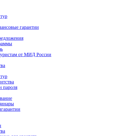
 тур
нансовые гарантии
редложения
раммы
зь
туристам от МИД России
тва
 тур
ентства
и пароля
ование
бинары
нгарантии
ы
тва