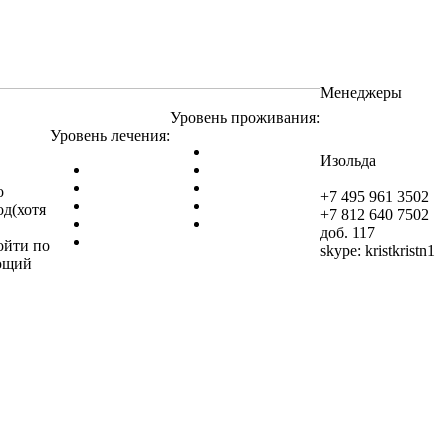
Менеджеры
Уровень проживания:
Уровень лечения:
Изольда
о
+7 495 961 3502
од(хотя
+7 812 640 7502
доб. 117
ройти по
skype:
kristkristn1
ующий