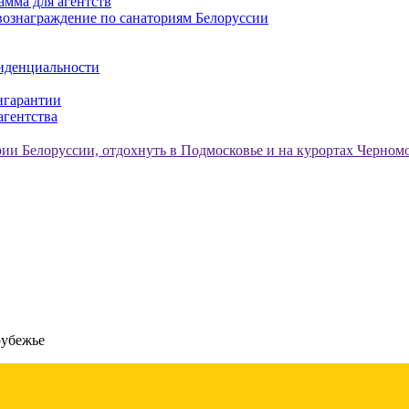
амма для агентств
ознаграждение по санаториям Белоруссии
иденциальности
нгарантии
агентства
рубежье