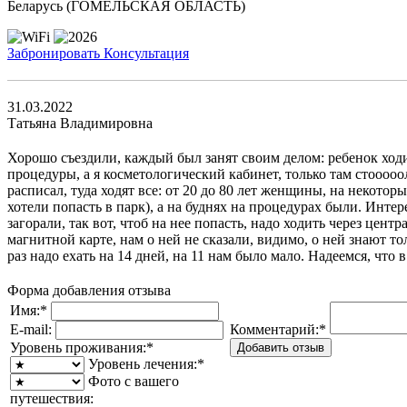
Беларусь (ГОМЕЛЬСКАЯ ОБЛАСТЬ)
Забронировать
Консультация
31.03.2022
Татьяна Владимировна
Хорошо съездили, каждый был занят своим делом: ребенок ход
процедуры, а я косметологический кабинет, только там стооооо
расписал, туда ходят все: от 20 до 80 лет женщины, на некото
хотели попасть в парк), а на буднях на процедурах были. Интер
загорали, так вот, чтоб на нее попасть, надо ходить через цент
магнитной карте, нам о ней не сказали, видимо, о ней знают т
раз надо ехать на 14 дней, на 11 нам было мало. Надеемся, чт
Форма добавления отзыва
Имя:
*
E-mail:
Комментарий:
*
Уровень проживания:
*
Уровень лечения:
*
Фото с вашего
путешествия: