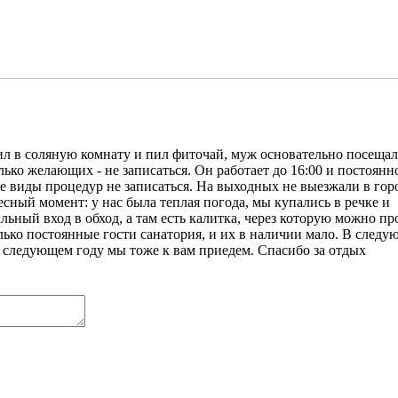
ил в соляную комнату и пил фиточай, муж основательно посещал
лько желающих - не записаться. Он работает до 16:00 и постоянн
рые виды процедур не записаться. На выходных не выезжали в гор
есный момент: у нас была теплая погода, мы купались в речке и
ральный вход в обход, а там есть калитка, через которую можно п
олько постоянные гости санатория, и их в наличии мало. В след
о в следующем году мы тоже к вам приедем. Спасибо за отдых