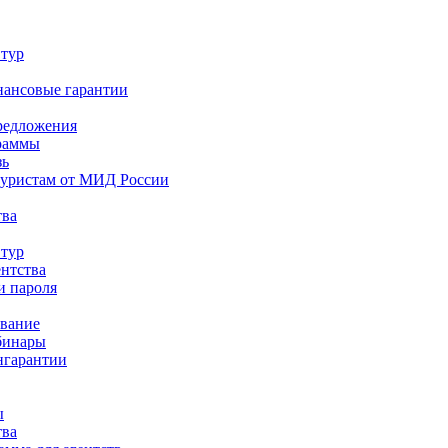
 тур
нансовые гарантии
редложения
раммы
зь
туристам от МИД России
тва
 тур
ентства
и пароля
ование
бинары
нгарантии
ы
тва