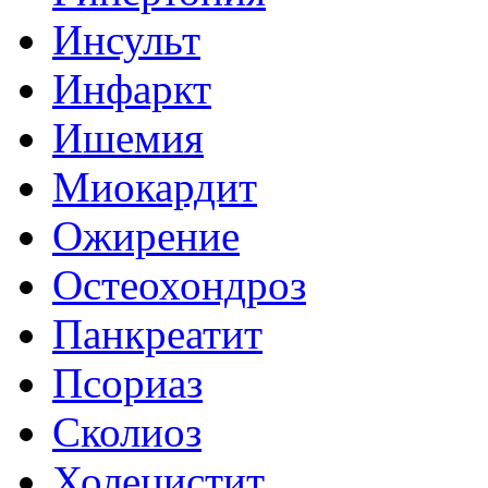
Инсульт
Инфаркт
Ишемия
Миокардит
Ожирение
Остеохондроз
Панкреатит
Псориаз
Сколиоз
Холецистит