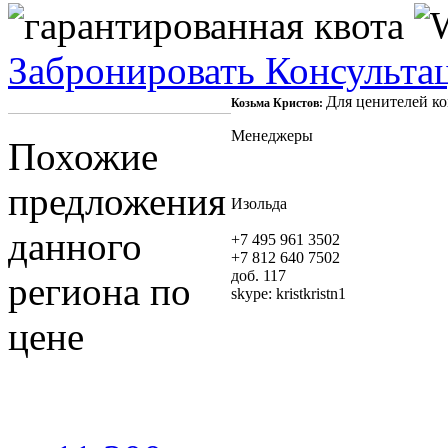
Забронировать
Консульта
Для ценителей ко
Козьма Кристов:
Менеджеры
Похожие
предложения
Изольда
данного
+7 495 961 3502
+7 812 640 7502
доб. 117
региона по
skype:
kristkristn1
цене