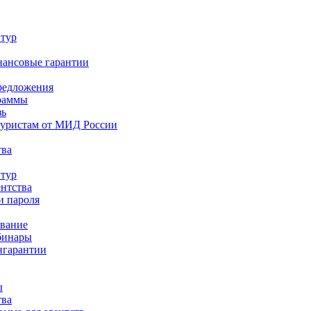
 тур
нансовые гарантии
редложения
раммы
зь
туристам от МИД России
тва
 тур
ентства
и пароля
ование
бинары
нгарантии
ы
тва