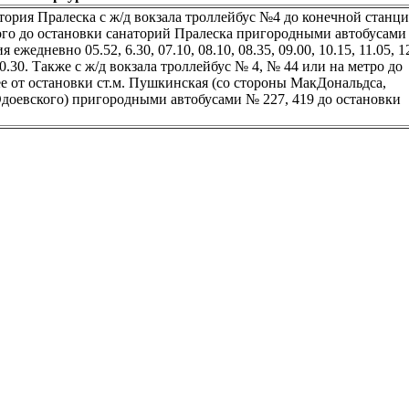
атория Пралеска с ж/д вокзала троллейбус №4 до конечной станци
кого до остановки санаторий Пралеска пригородными автобусам
ежедневно 05.52, 6.30, 07.10, 08.10, 08.35, 09.00, 10.15, 11.05, 1
, 20.30. Также с ж/д вокзала троллейбус № 4, № 44 или на метро до
е от остановки ст.м. Пушкинская (со стороны МакДональдса,
Одоевского) пригородными автобусами № 227, 419 до остановки