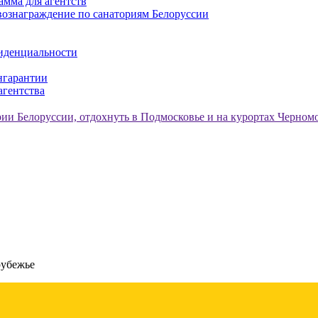
амма для агентств
ознаграждение по санаториям Белоруссии
иденциальности
нгарантии
агентства
рубежье