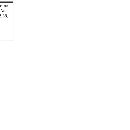
и д/с
и №
2.38,