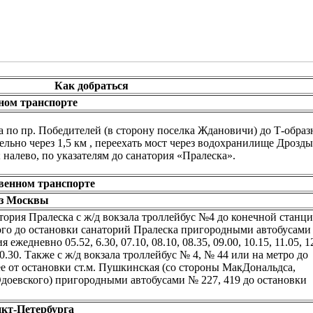
Как добраться
ном транспорте
да по пр. Победителей (в сторону поселка Ждановичи) до Т-образ
ельно через 1,5 км , переехать мост через водохранилище Дрозды
; налево, по указателям до санатория «Пралеска».
венном транспорте
з Москвы
атория Пралеска с ж/д вокзала троллейбус №4 до конечной станци
кого до остановки санаторий Пралеска пригородными автобусам
ежедневно 05.52, 6.30, 07.10, 08.10, 08.35, 09.00, 10.15, 11.05, 1
, 20.30. Также с ж/д вокзала троллейбус № 4, № 44 или на метро до
е от остановки ст.м. Пушкинская (со стороны МакДональдса,
Одоевского) пригородными автобусами № 227, 419 до остановки
кт-Петербурга