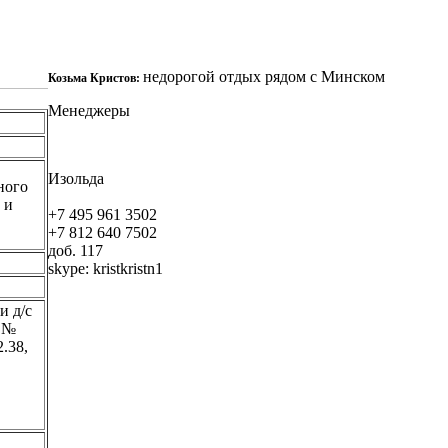
недорогой отдых рядом с Минском
Козьма Кристов:
Менеджеры
Изольда
ного
 и
+7 495 961 3502
+7 812 640 7502
доб. 117
skype:
kristkristn1
и д/с
и №
2.38,