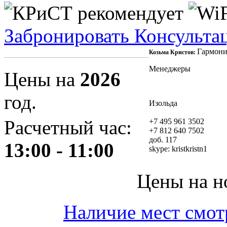
Забронировать
Консульта
Гармони
Козьма Кристов:
Менеджеры
Цены на
2026
год.
Изольда
Расчетный час:
+7 495 961 3502
+7 812 640 7502
доб. 117
13:00 - 11:00
skype:
kristkristn1
Цены на н
Наличие мест смот