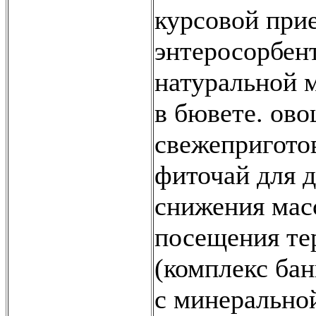
курсовой при
энтеросорбент
натуральной 
в бювете. ов
свежепригото
фиточай для 
снижения мас
посещения те
(комплекс ба
с минеральной