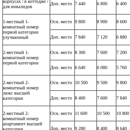
корпусах / в коттедже /
Доп. место
7 440
6 800
6 400
для инвалидов
1-местный 1-
Осн. место
9 800
8 900
8 600
комнатный номер
первой категории
Доп. место
7 840
7 120
6 880
улучшенный
2-местный 1-
Осн. место
8 300
7 600
7 200
комнатный номер
первой категории
Доп. место
6 640
6 080
5 760
2-местный 2-
Осн. место
10 500
9 500
9 800
комнатный номер
люкс высшей
Доп. место
8 400
7 600
7 840
категории
2-местный 2-
Осн. место
11 600
10 500
10 800
комнатный номер
апартамент высшей
Доп. место
9 280
8 400
8 640
категории