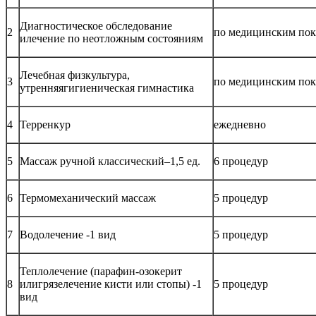
Диагностическое обследование
2
по медицинским пок
илечение по неотложным состояниям
Лечебная физкультура,
3
по медицинским пок
утренняягигиеническая гимнастика
4
Терренкур
ежедневно
5
Массаж ручной классический–1,5 ед.
6 процедур
6
Термомеханический массаж
5 процедур
7
Водолечение -1 вид
5 процедур
Теплолечение (парафин-озокерит
8
илигрязелечение кисти или стопы) -1
5 процедур
вид