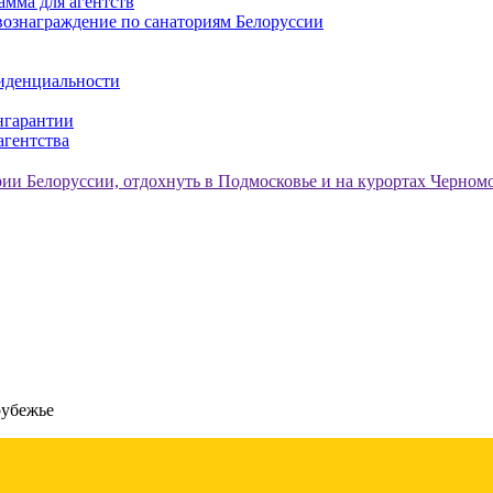
амма для агентств
ознаграждение по санаториям Белоруссии
иденциальности
нгарантии
агентства
рубежье