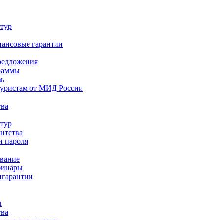
 тур
нансовые гарантии
редложения
раммы
зь
туристам от МИД России
тва
 тур
ентства
и пароля
ование
бинары
нгарантии
ы
тва