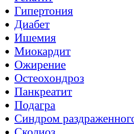
Гипертония
Диабет
Ишемия
Миокардит
Ожирение
Остеохондроз
Панкреатит
Подагра
Синдром раздраженног
Сколиоз