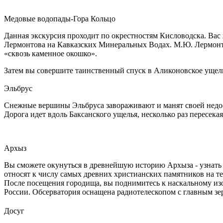
Медовые водопады-Гора Кольцо
Данная экскурсия проходит по окрестностям Кисловодска. Вас
Лермонтова на Кавказских Минеральных Водах. М.Ю. Лермонто
«сквозь каменное окошко».
Затем вы совершите таинственный спуск в Аликоновское уще
Эльбрус
Снежные вершины Эльбруса завораживают и манят своей недо
Дорога идет вдоль Баксанского ущелья, несколько раз пересека
Архыз
Вы сможете окунуться в древнейшую историю Архыза - узнать 
относят к числу самых древних христианских памятников на те
После посещения городища, вы поднимитесь к наскальному из
России. Обсерватория оснащена радиотелескопом с главным з
Досуг