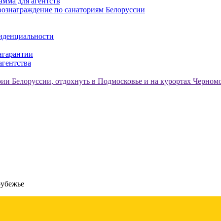
амма для агентств
ознаграждение по санаториям Белоруссии
иденциальности
нгарантии
агентства
рубежье