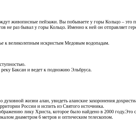
 ждут живописные пейзажи. Вы побываете у горы Кольцо – это 
в не раз бывал у горы Кольцо. Именно к ней он отправляет ге
лье к великолепным искристым Медовым водопадам.
ступностью.
я реку Баксан и ведет к подножию Эльбруса.
о духовной жизни алан, увидеть аланские захоронения дохристи
рритории России и испить из Святого источника.
ображению лику Христа, которое было найдено в 2000 году.Эт
еркалом диаметром 6 метров и оптическим телескопом.