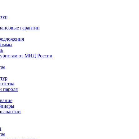
 тур
нансовые гарантии
редложения
раммы
зь
туристам от МИД России
тва
 тур
ентства
и пароля
ование
бинары
нгарантии
ы
тва