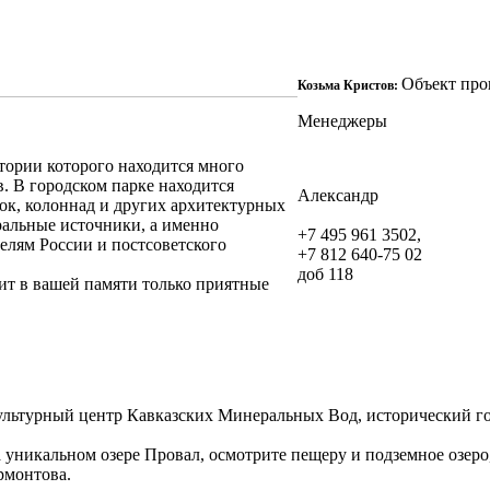
Объект про
Козьма Кристов:
Менеджеры
тории которого находится много
в. В городском парке находится
Александр
ок, колоннад и других архитектурных
ральные источники, а именно
+7 495 961 3502,
елям России и постсоветского
+7 812 640-75 02
доб 118
ит в вашей памяти только приятные
ультурный центр Кавказских Минеральных Вод, исторический го
а уникальном озере Провал, осмотрите пещеру и подземное озеро
ермонтова.