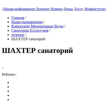
Общая информация
Лечение
Номера
Цены
Досуг
Инфраструкт
Главная
/
Наши направления
/
Кавказские Минеральные Воды
/
Санатории Ессентуков
/
лечение
/
ШАХТЕР санаторий
ШАХТЕР санаторий
Рейтинг: