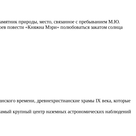
памятник природы, место, связанное с пребыванием М.Ю.
роев повести «Княжна Мэри» полюбоваться закатом солнца
анского времени, древнехристианские храмы IХ века, которые
о самый крупный центр наземных астрономических наблюдений