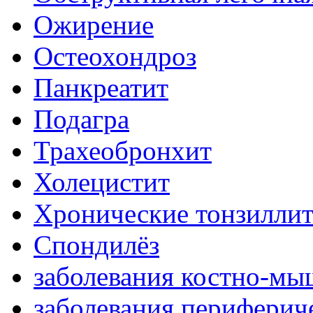
Ожирение
Остеохондроз
Панкреатит
Подагра
Трахеобронхит
Холецистит
Хронические тонзилли
Спондилёз
заболевания костно-мы
заболевания периферич