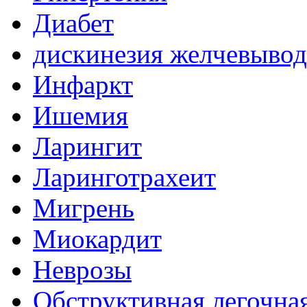
Диабет
дискинезия желчевыво
Инфаркт
Ишемия
Ларингит
Ларинготрахеит
Мигрень
Миокардит
Неврозы
Обструктивная легочна