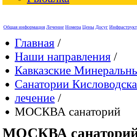
Общая информация
Лечение
Номера
Цены
Досуг
Инфраструкт
Главная
/
Наши направления
/
Кавказские Минеральн
Санатории Кисловодска
лечение
/
МОСКВА санаторий
МОСКВА санатори