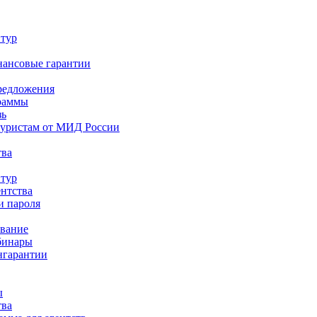
 тур
нансовые гарантии
редложения
раммы
зь
туристам от МИД России
тва
 тур
ентства
и пароля
ование
бинары
нгарантии
ы
тва