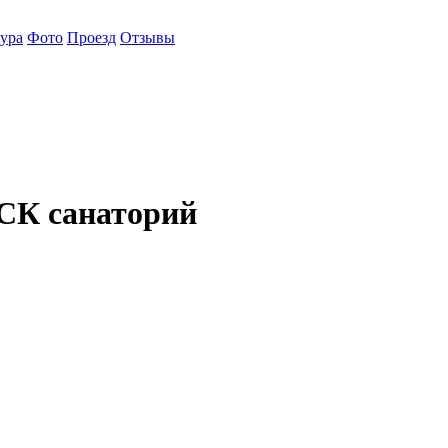
ура
Фото
Проезд
Отзывы
 санаторий