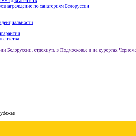
амма для агентств
ознаграждение по санаториям Белоруссии
иденциальности
нгарантии
агентства
рубежье