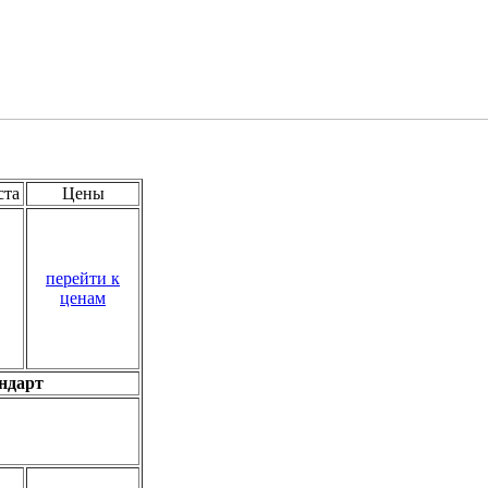
ста
Цены
перейти к
ценам
андарт