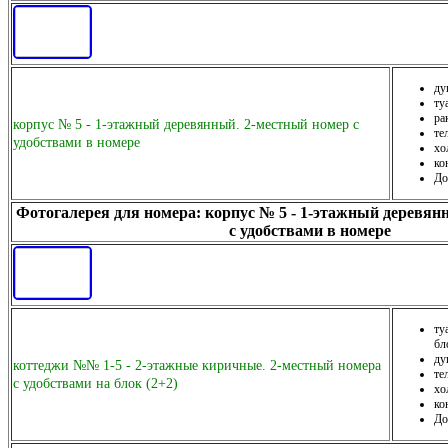
ду
ту
ра
корпус № 5 - 1-этажный деревянный. 2-местный номер с
те
удобствами в номере
хо
ко
До
Фотогалерея для номера: корпус № 5 - 1-этажный деревян
с удобствами в номере
ту
бл
ду
коттеджи №№ 1-5 - 2-этажные киричные. 2-местный номера
те
с удобствами на блок (2+2)
хо
ко
До