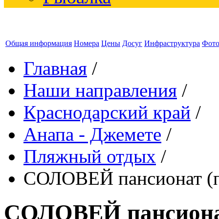
Общая информация
Номера
Цены
Досуг
Инфраструктура
Фот
Главная
/
Наши направления
/
Краснодарский край
/
Анапа - Джемете
/
Пляжный отдых
/
СОЛОВЕЙ пансионат (п
СОЛОВЕЙ пансионат