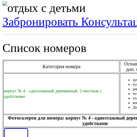
Забронировать
Консульта
Список номеров
Оснащ
Категория номера
доп. 
ду
ту
ра
корпус № 4 - одноэтажный деревянный. 2-местные с
те
удобствами
хо
ко
До
Фотогалерея для номера: корпус № 4 - одноэтажный дере
удобствами