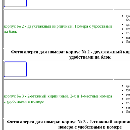
ту
бл
ду
корпус № 2 - двухэтажный кирпичный. Номера с удобствами
те
на блок
хо
ко
До
Фотогалерея для номера: корпус № 2 - двухэтажный ки
удобствами на блок
ду
ту
ра
корпус № 3 - 2-этажный кирпичный. 2-х и 1-местные номера
те
с удобствами в номере
хо
ве
До
Фотогалерея для номера: корпус № 3 - 2-этажный кирпичн
номера с удобствами в номере