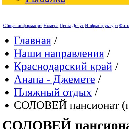
Общая информация
Номера
Цены
Досуг
Инфраструктура
Фот
Главная
/
Наши направления
/
Краснодарский край
/
Анапа - Джемете
/
Пляжный отдых
/
СОЛОВЕЙ пансионат (п
СОЛОВЕЙ пансионат