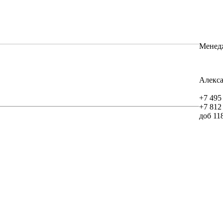
Менед
Алекс
+7 495
+7 812
доб 11