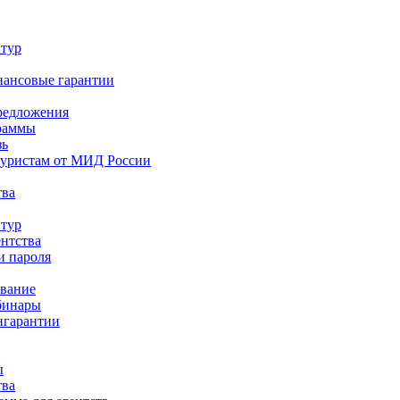
 тур
нансовые гарантии
редложения
раммы
зь
туристам от МИД России
тва
 тур
ентства
и пароля
ование
бинары
нгарантии
ы
тва