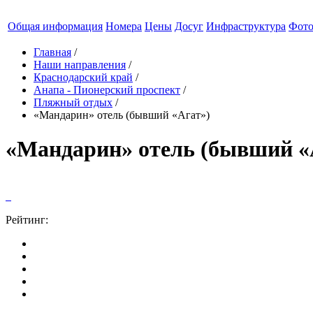
Общая информация
Номера
Цены
Досуг
Инфраструктура
Фот
Главная
/
Наши направления
/
Краснодарский край
/
Анапа - Пионерский проспект
/
Пляжный отдых
/
«Мандарин» отель (бывший «Агат»)
«Мандарин» отель (бывший «
Рейтинг: