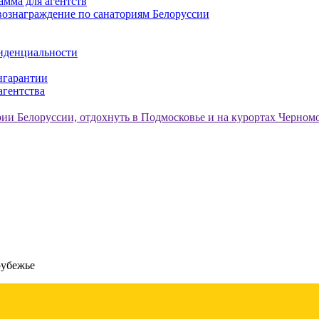
амма для агентств
ознаграждение по санаториям Белоруссии
иденциальности
нгарантии
агентства
рубежье