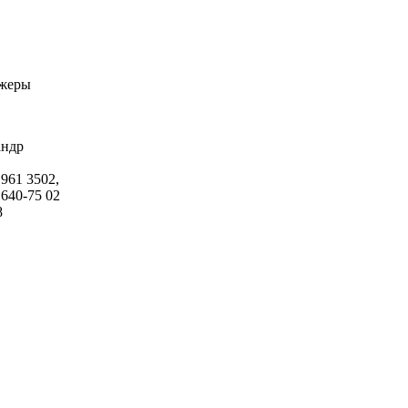
жеры
андр
 961 3502,
 640-75 02
8