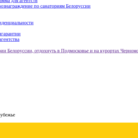
амма для агентств
ознаграждение по санаториям Белоруссии
иденциальности
нгарантии
агентства
рубежье