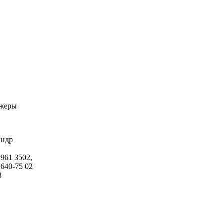
жеры
андр
 961 3502,
 640-75 02
8