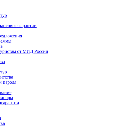
 тур
нансовые гарантии
редложения
раммы
зь
туристам от МИД России
тва
 тур
ентства
и пароля
ование
бинары
нгарантии
ы
тва