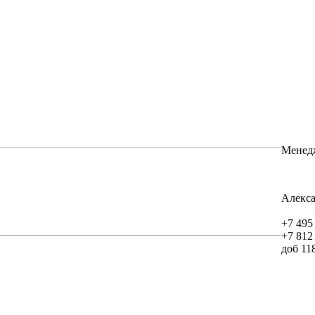
Менед
Алекс
+7 495
+7 812
доб 11