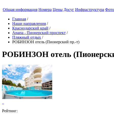
Общая информация
Номера
Цены
Досуг
Инфраструктура
Фот
Главная
/
Наши направления
/
Краснодарский край
/
Анапа - Пионерский проспект
/
Пляжный отдых
/
РОБИНЗОН отель (Пионерский пр.-т)
РОБИНЗОН отель (Пионерский
Рейтинг: