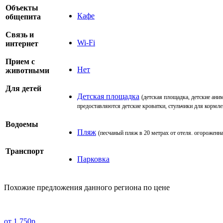
Объекты
Кафе
общепита
Cвязь и
Wi-Fi
интернет
Прием с
Нет
животными
Для детей
Детская площадка
(детская площадка, детские ан
предоставляются детские кроватки, стульчики для кормле
Водоемы
Пляж
(песчаный пляж в 20 метрах от отеля. огороженна
Транспорт
Парковка
Похожие предложения данного региона по цене
от 1 750р.