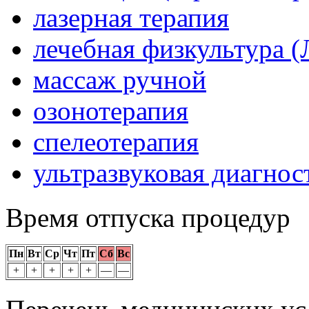
лазерная терапия
лечебная физкультура 
массаж ручной
озонотерапия
спелеотерапия
ультразвуковая диагнос
Время отпуска процедур
Пн
Вт
Ср
Чт
Пт
Сб
Вс
+
+
+
+
+
—
—