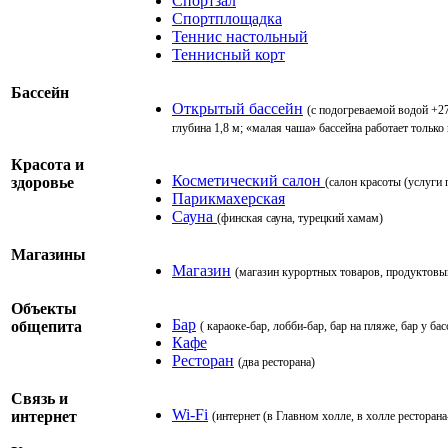
Спортзал
Спортплощадка
Теннис настольный
Теннисный корт
Бассейн
Открытый бассейн
(с подогреваемой водой +2
глубина 1,8 м; «малая чаша» бассейна работает только 
Красота и
Косметический салон
здоровье
(салон красоты (услуги
Парикмахерская
Сауна
(финская сауна, турецкий хамам)
Магазины
Магазин
(магазин курортных товаров, продуктовы
Объекты
Бар
общепита
( караоке-бар, лобби-бар, бар на пляже, бар у бас
Кафе
Ресторан
(два ресторана)
Cвязь и
Wi-Fi
интернет
(интернет (в Главном холле, в холле ресторана