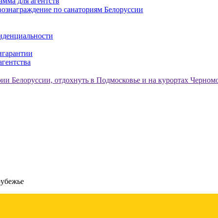
амма для агентств
ознаграждение по санаториям Белоруссии
иденциальности
нгарантии
агентства
рубежье