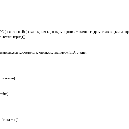
7 C (всесезонный) ( с каскадным водопадом, противотоками и гидромассажем, длина дор
в летний период))
 парикмахера, косметолога, маникюр, педикюр). SPA-студия.)
й магазин)
сейна)
- бесплатно))