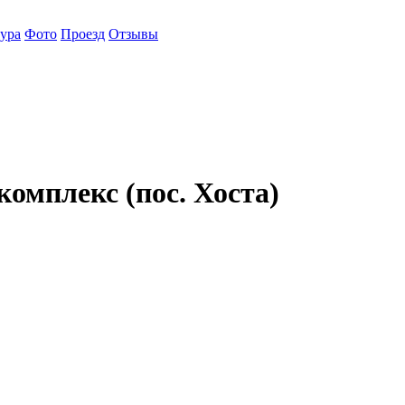
ура
Фото
Проезд
Отзывы
мплекс (пос. Хоста)