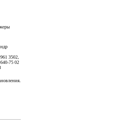
жеры
андр
 961 3502,
 640-75 02
8
ановления.