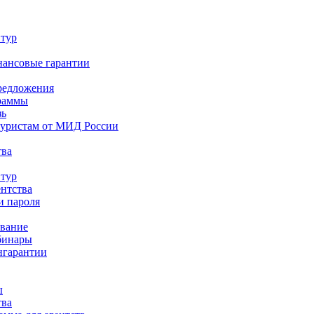
 тур
нансовые гарантии
редложения
раммы
зь
туристам от МИД России
тва
 тур
ентства
и пароля
ование
бинары
нгарантии
ы
тва