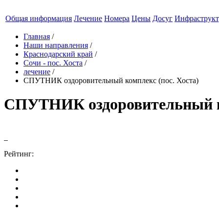
Общая информация
Лечение
Номера
Цены
Досуг
Инфраструкт
Главная
/
Наши направления
/
Краснодарский край
/
Сочи - пос. Хоста
/
лечение
/
СПУТНИК оздоровительный комплекс (пос. Хоста)
СПУТНИК оздоровительный ко
Рейтинг: