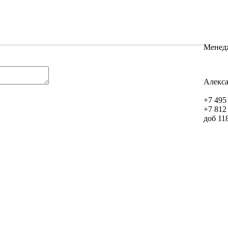
Менед
Алекс
+7 495
+7 812
доб 11