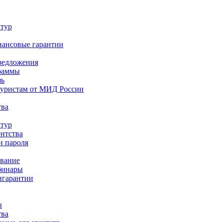
 тур
нансовые гарантии
редложения
раммы
зь
туристам от МИД России
тва
 тур
ентства
и пароля
ование
бинары
нгарантии
ы
тва