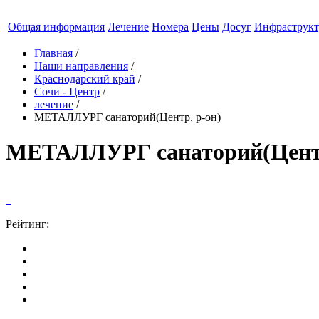
Общая информация
Лечение
Номера
Цены
Досуг
Инфраструкт
Главная
/
Наши направления
/
Краснодарский край
/
Сочи - Центр
/
лечение
/
МЕТАЛЛУРГ санаторий(Центр. р-он)
МЕТАЛЛУРГ санаторий(Центр
Рейтинг: