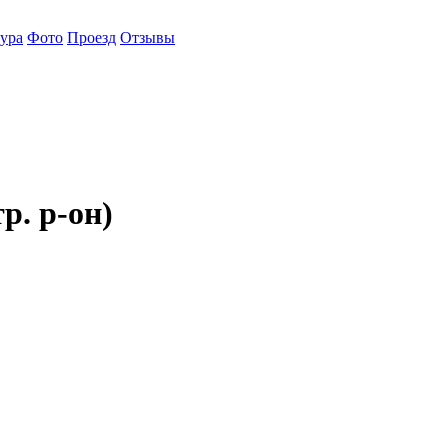
ура
Фото
Проезд
Отзывы
. р-он)