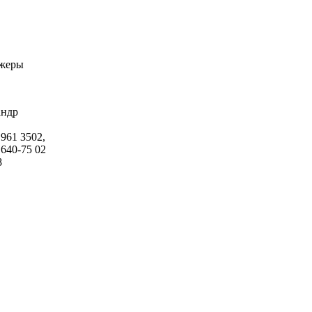
жеры
андр
 961 3502,
 640-75 02
8