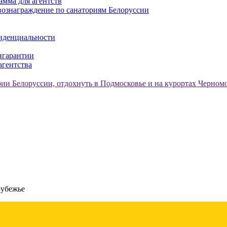
амма для агентств
ознаграждение по санаториям Белоруссии
иденциальности
нгарантии
агентства
рубежье