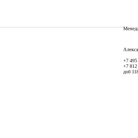
Менед
Алекс
+7 495
+7 812
доб 11