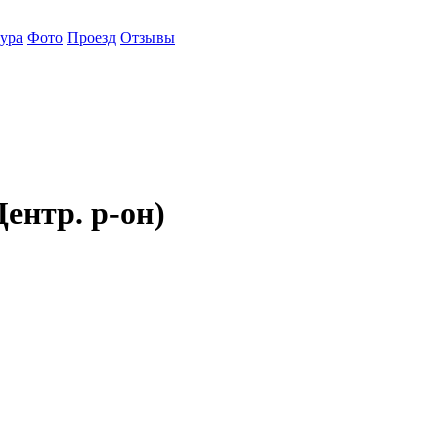
ура
Фото
Проезд
Отзывы
нтр. р-он)