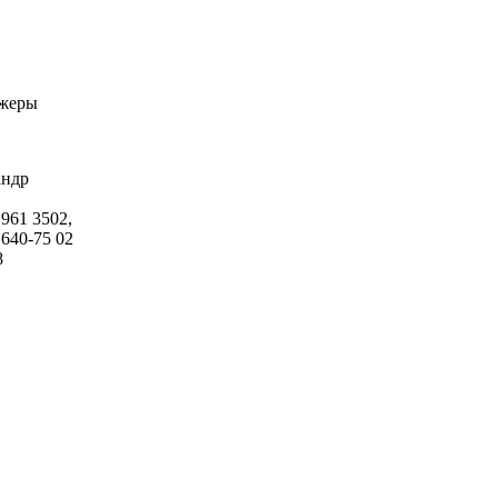
жеры
андр
 961 3502,
 640-75 02
8