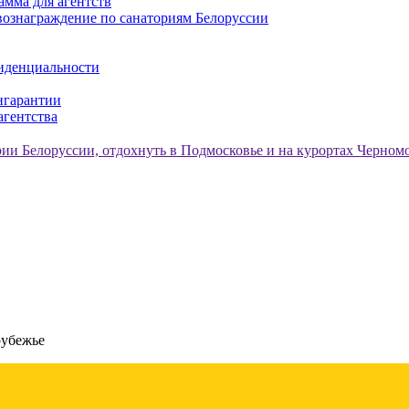
амма для агентств
ознаграждение по санаториям Белоруссии
иденциальности
нгарантии
агентства
рубежье