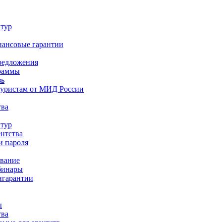
 тур
нансовые гарантии
редложения
раммы
зь
туристам от МИД России
тва
 тур
ентства
и пароля
ование
бинары
нгарантии
ы
тва