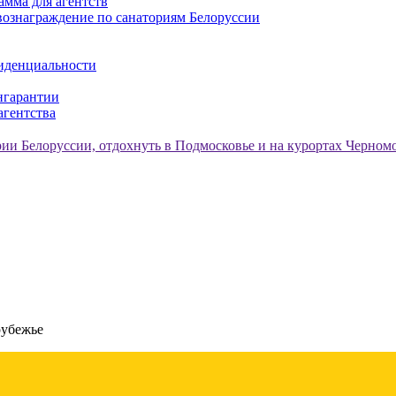
амма для агентств
ознаграждение по санаториям Белоруссии
иденциальности
нгарантии
агентства
рубежье