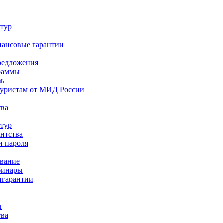
 тур
нансовые гарантии
редложения
раммы
зь
туристам от МИД России
тва
 тур
ентства
и пароля
ование
бинары
нгарантии
ы
тва