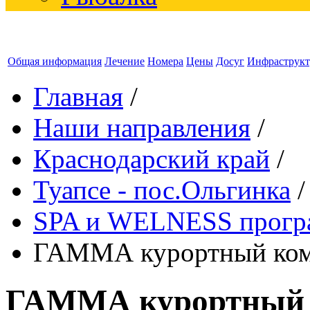
Общая информация
Лечение
Номера
Цены
Досуг
Инфраструкт
Главная
/
Наши направления
/
Краснодарский край
/
Туапсе - пос.Ольгинка
/
SPA и WELNESS прог
ГАММА курортный ком
ГАММА курортный 