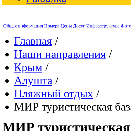
Общая информация
Номера
Цены
Досуг
Инфраструктура
Фот
Главная
/
Наши направления
/
Крым
/
Алушта
/
Пляжный отдых
/
МИР туристическая баз
МИР туристическая