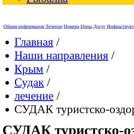
Общая информация
Лечение
Номера
Цены
Досуг
Инфраструкт
Главная
/
Наши направления
/
Крым
/
Судак
/
лечение
/
СУДАК туристско-оздо
СУДАК туристско-о