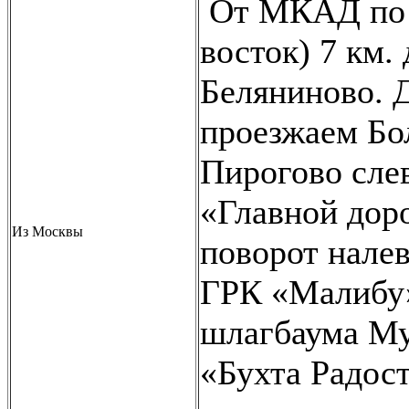
От МКАД по 
восток) 7 км.
Беляниново. Д
проезжаем Бо
Пирогово слев
«Главной доро
Из Москвы
поворот нале
ГРК «Малибу»
шлагбаума М
«Бухта Радост