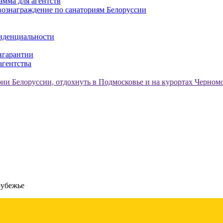
амма для агентств
ознаграждение по санаториям Белоруссии
иденциальности
нгарантии
агентства
рубежье