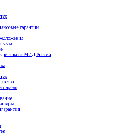
 тур
нансовые гарантии
редложения
раммы
зь
туристам от МИД России
тва
 тур
ентства
и пароля
ование
бинары
нгарантии
ы
тва