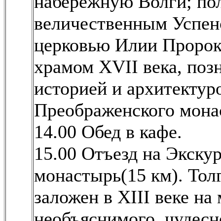
набережную Волги; по
величественным Успен
церковью Илии Пророк
храмом XVII века, поз
историей и архитектур
Преображенского мона
14.00 Обед в кафе.
15.00 Отъезд на Экску
монастырь(15 км). Тол
заложен в XIII веке на
необъяснимого, чудесн