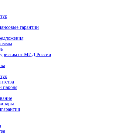
 тур
нансовые гарантии
редложения
раммы
зь
туристам от МИД России
тва
 тур
ентства
и пароля
ование
бинары
нгарантии
ы
тва