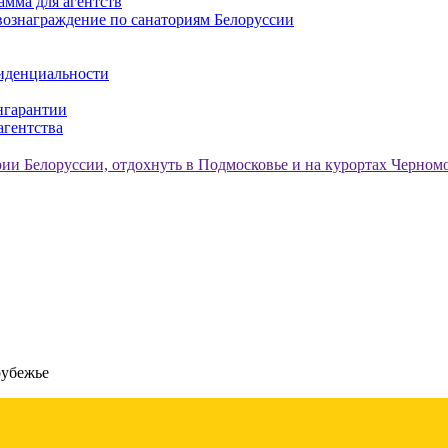
амма для агентств
ознаграждение по санаториям Белоруссии
иденциальности
нгарантии
агентства
рубежье