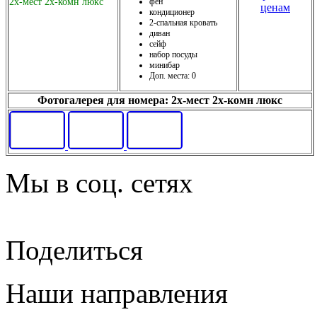
2х-мест 2х-комн люкс
фен
ценам
кондиционер
2-спальная кровать
диван
сейф
набор посуды
минибар
Доп. места: 0
Фотогалерея для номера: 2х-мест 2х-комн люкс
Мы в соц. сетях
Поделиться
Наши направления