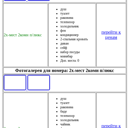
душ
туалет
раковина
телевизор
холодильник
фен
перейти к
2х-мест 2комн п/люкс
кондиционер
ценам
2-спальная кровать
диван
сейф
набор посуды
минибар
Доп. места: 0
Фотогалерея для номера: 2х-мест 2комн п/люкс
душ
туалет
раковина
биде
телевизор
холодильник
чайник
перейти к