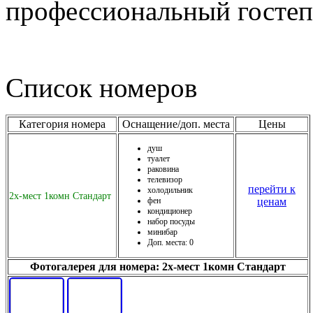
профессиональный госте
Список номеров
Категория номера
Оснащение/доп. места
Цены
душ
туалет
раковина
телевизор
перейти к
холодильник
2х-мест 1комн Стандарт
фен
ценам
кондиционер
набор посуды
минибар
Доп. места: 0
Фотогалерея для номера: 2х-мест 1комн Стандарт