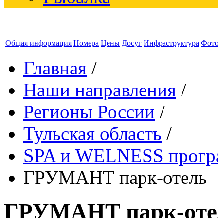
Общая информация
Номера
Цены
Досуг
Инфраструктура
Фот
Главная
/
Наши направления
/
Регионы России
/
Тульская область
/
SPA и WELNESS прог
ГРУМАНТ парк-отель
ГРУМАНТ парк-оте