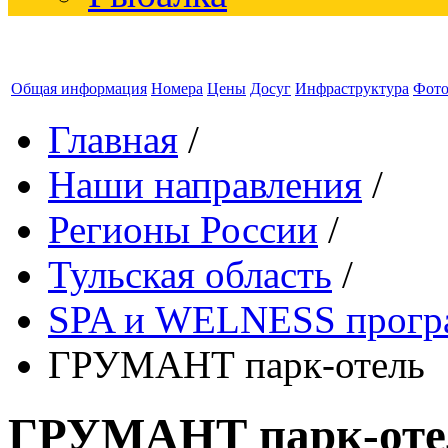
Общая информация
Номера
Цены
Досуг
Инфраструктура
Фот
Главная
/
Наши направления
/
Регионы России
/
Тульская область
/
SPA и WELNESS прог
ГРУМАНТ парк-отель
ГРУМАНТ парк-оте