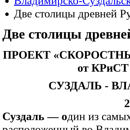
Владимирско-Суздальс
Две столицы древней Р
Две столицы древне
ПРОЕКТ «СКОРОСТН
от КРиСТ
СУЗДАЛЬ - В
2 дня / 1
Суздаль
— о
дин из самы
расположенный во Владим