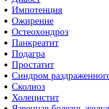
Импотенция
Ожирение
Остеохондроз
Панкреатит
Подагра
Простатит
Синдром раздраженног
Сколиоз
Холецистит
Язвенная болезнь желу