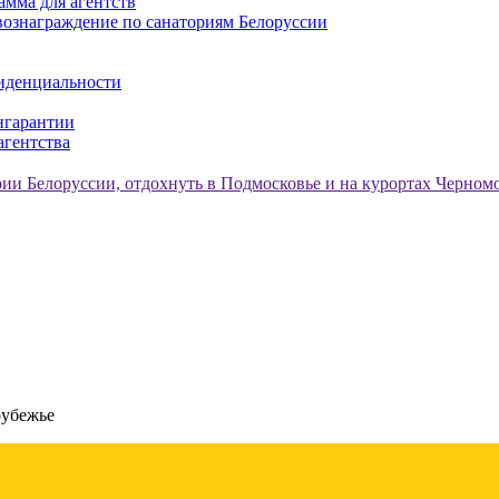
амма для агентств
ознаграждение по санаториям Белоруссии
иденциальности
нгарантии
агентства
рубежье