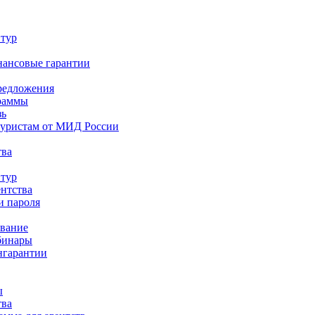
 тур
нансовые гарантии
редложения
раммы
зь
туристам от МИД России
тва
 тур
ентства
и пароля
ование
бинары
нгарантии
ы
тва