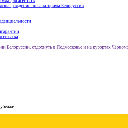
амма для агентств
ознаграждение по санаториям Белоруссии
иденциальности
нгарантии
агентства
рубежье