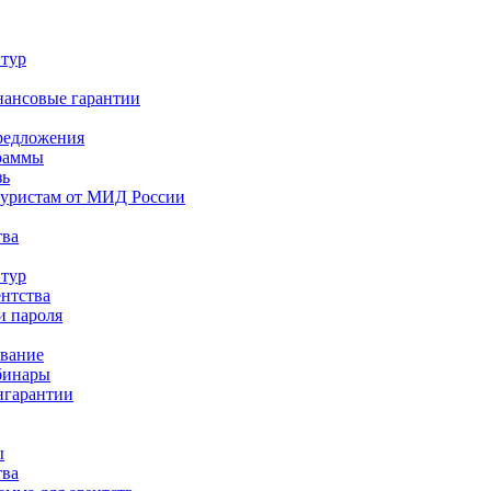
 тур
нансовые гарантии
редложения
раммы
зь
туристам от МИД России
тва
 тур
ентства
и пароля
ование
бинары
нгарантии
ы
тва