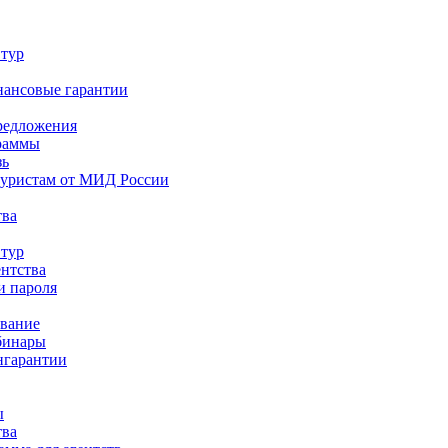
 тур
нансовые гарантии
редложения
раммы
зь
туристам от МИД России
тва
 тур
ентства
и пароля
ование
бинары
нгарантии
ы
тва