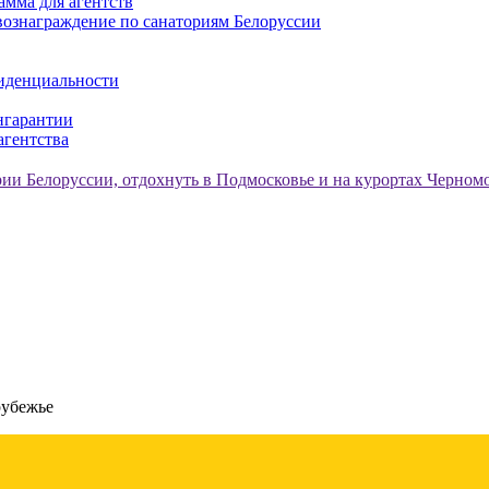
амма для агентств
ознаграждение по санаториям Белоруссии
иденциальности
нгарантии
агентства
рубежье