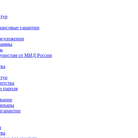
 тур
нансовые гарантии
редложения
раммы
зь
туристам от МИД России
тва
 тур
ентства
и пароля
ование
бинары
нгарантии
ы
тва