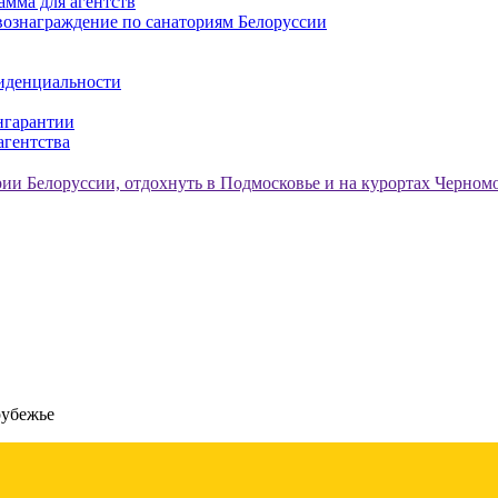
амма для агентств
ознаграждение по санаториям Белоруссии
иденциальности
нгарантии
агентства
рубежье