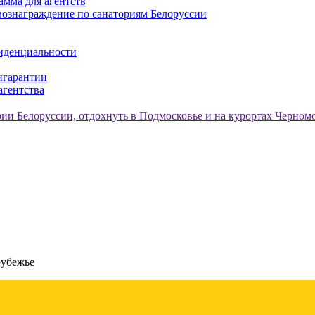
амма для агентств
ознаграждение по санаториям Белоруссии
иденциальности
нгарантии
агентства
рубежье