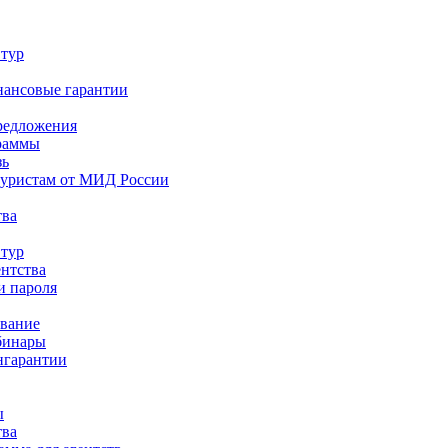
 тур
нансовые гарантии
редложения
раммы
зь
туристам от МИД России
тва
 тур
ентства
и пароля
ование
бинары
нгарантии
ы
тва