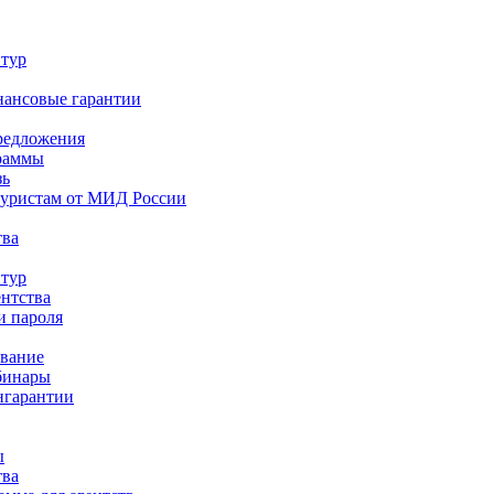
 тур
нансовые гарантии
редложения
раммы
зь
туристам от МИД России
тва
 тур
ентства
и пароля
ование
бинары
нгарантии
ы
тва