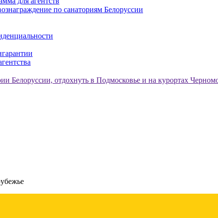
амма для агентств
ознаграждение по санаториям Белоруссии
иденциальности
нгарантии
агентства
рубежье