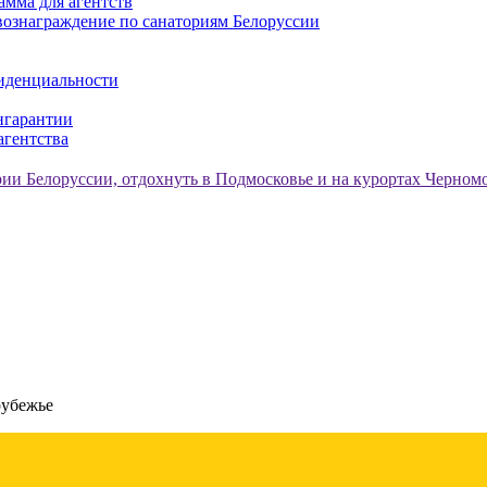
амма для агентств
ознаграждение по санаториям Белоруссии
иденциальности
нгарантии
агентства
рубежье