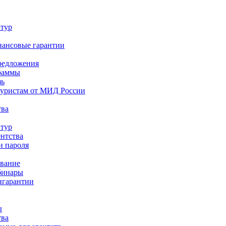
 тур
нансовые гарантии
редложения
раммы
зь
туристам от МИД России
тва
 тур
ентства
и пароля
ование
бинары
нгарантии
ы
тва