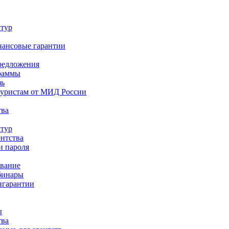
 тур
нансовые гарантии
редложения
раммы
зь
туристам от МИД России
тва
 тур
ентства
и пароля
ование
бинары
нгарантии
ы
тва