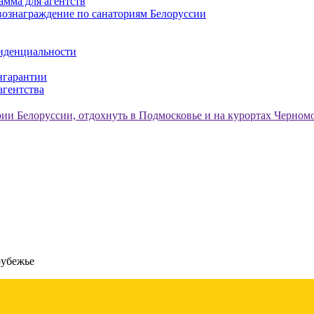
амма для агентств
ознаграждение по санаториям Белоруссии
иденциальности
нгарантии
агентства
рубежье