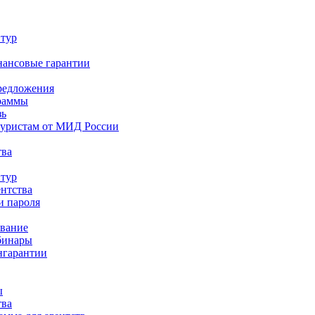
 тур
нансовые гарантии
редложения
раммы
зь
туристам от МИД России
тва
 тур
ентства
и пароля
ование
бинары
нгарантии
ы
тва