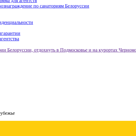
амма для агентств
ознаграждение по санаториям Белоруссии
иденциальности
нгарантии
агентства
рубежье